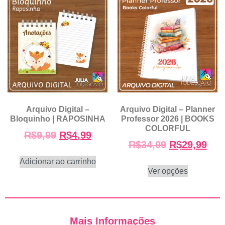
Arquivo Digital –
Arquivo Digital – Planner
Bloquinho | RAPOSINHA
Professor 2026 | BOOKS
COLORFUL
R$
9,99
R$
4,99
R$
34,99
R$
29,99
Adicionar ao carrinho
Ver opções
Mais Informações