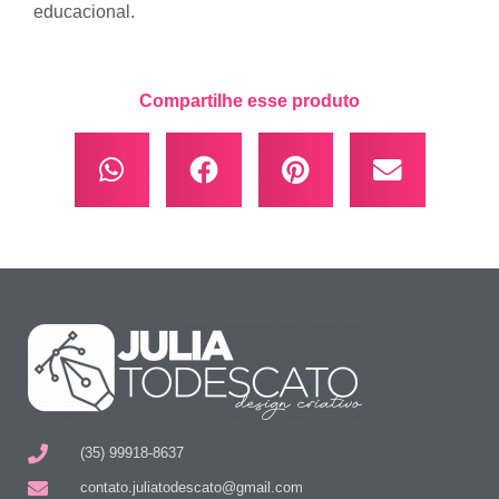
educacional.
Compartilhe esse produto
(35) 99918-8637
contato.juliatodescato@gmail.com